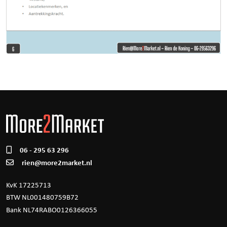
06 - 295 63 296
rien@more2market.nl
KvK 17225713
BTW NL001480759B72
Bank NL74RABO0126366055