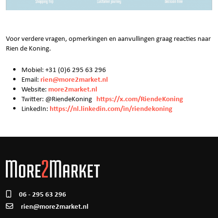
Voor verdere vragen, opmerkingen en aanvullingen graag reacties naar
Rien de Koning.
Mobiel: +31 (0)6 295 63 296
rien@more2market.nl
Email:
more2market.nl
Website:
https://x.com/RiendeKoning
Twitter: @RiendeKoning
https://nl.linkedin.com/in/riendekoning
LinkedIn:
06 - 295 63 296
rien@more2market.nl