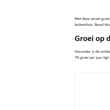
Met deze omzet groei i
buitenshuis. Naast thu
Groei op d
Hieronder is dit zich
7% groei per jaar lig