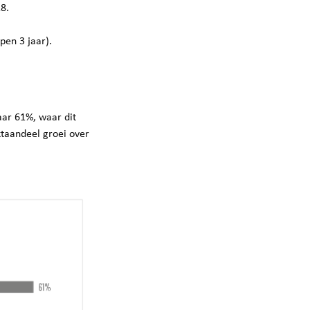
8.
pen 3 jaar).
naar 61%, waar dit
ktaandeel groei over