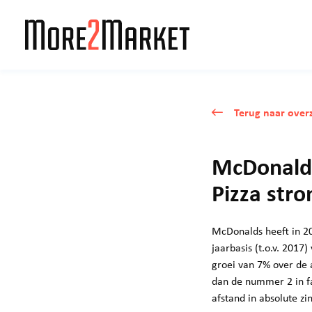
Terug naar overz
McDonalds
Pizza stro
McDonalds heeft in 20
jaarbasis (t.o.v. 201
groei van 7% over de 
dan de nummer 2 in fa
afstand in absolute zin