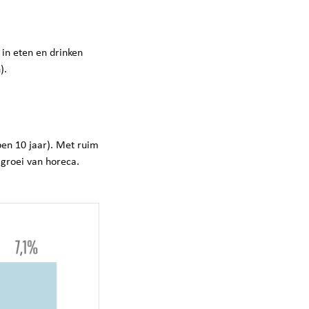
 in eten en drinken
).
pen 10 jaar). Met ruim
 groei van horeca.