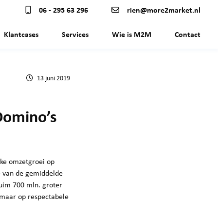
06 - 295 63 296
rien@more2market.nl
Klantcases
Services
Wie is M2M
Contact
13 juni 2019
 Domino’s
erke omzetgroei op
te van de gemiddelde
ruim 700 mln. groter
 maar op respectabele