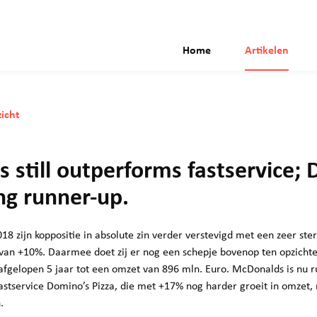
Home
Artikelen
icht
 still outperforms fastservice;
ng runner-up.
18 zijn koppositie in absolute zin verder verstevigd met een zeer st
7) van +10%. Daarmee doet zij er nog een schepje bovenop ten opzich
afgelopen 5 jaar tot een omzet van 896 mln. Euro. McDonalds is nu 
stservice Domino’s Pizza, die met +17% nog harder groeit in omzet,
.